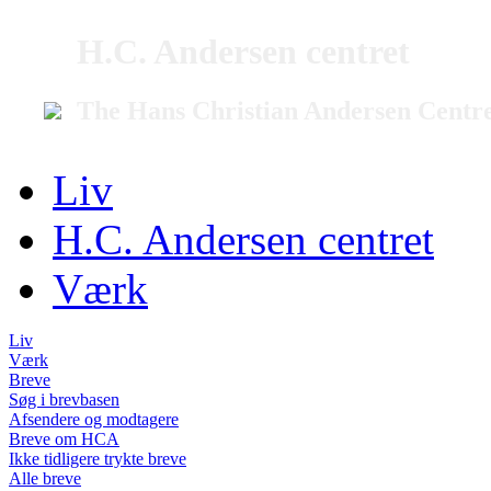
H.C. Andersen centret
The Hans Christian Andersen Centr
Liv
H.C. Andersen centret
Værk
Liv
Værk
Breve
Søg i brevbasen
Afsendere og modtagere
Breve om HCA
Ikke tidligere trykte breve
Alle breve