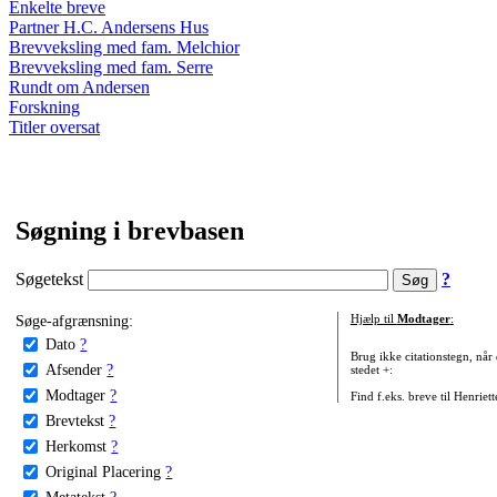
Enkelte breve
Partner H.C. Andersens Hus
Brevveksling med fam. Melchior
Brevveksling med fam. Serre
Rundt om Andersen
Forskning
Titler oversat
Søgning i brevbasen
Søgetekst
?
Søge-afgrænsning:
Hjælp til
Modtager
:
Dato
?
Brug ikke citationstegn, når
Afsender
?
stedet +:
Modtager
?
Find f.eks. breve til Henriet
Brevtekst
?
Herkomst
?
Original Placering
?
Metatekst
?