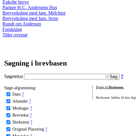
Enkelte breve
Partner H.C. Andersens Hus
Brevveksling med fam. Melchior
Brevveksling med fam. Serre
Rundt om Andersen
Forskning
Titler oversat
Søgning i brevbasen
Søgetekst
?
Søge-afgrænsning:
Hjælp til
Herkomst
:
Dato
?
Herkomst: kilden til den digi
Afsender
?
Modtager
?
Brevtekst
?
Herkomst
?
Original Placering
?
Metatekst
?