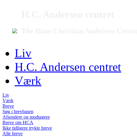
H.C. Andersen centret
The Hans Christian Andersen Centr
Liv
H.C. Andersen centret
Værk
Liv
Værk
Breve
Søg i brevbasen
Afsendere og modtagere
Breve om HCA
Ikke tidligere trykte breve
Alle breve