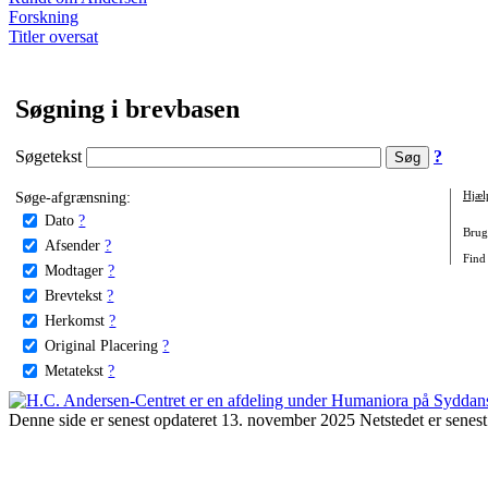
Forskning
Titler oversat
Søgning i brevbasen
Søgetekst
?
Søge-afgrænsning:
Hjæl
Dato
?
Brug 
Afsender
?
Find
Modtager
?
Brevtekst
?
Herkomst
?
Original Placering
?
Metatekst
?
Denne side er senest opdateret 13. november 2025 Netstedet er senest