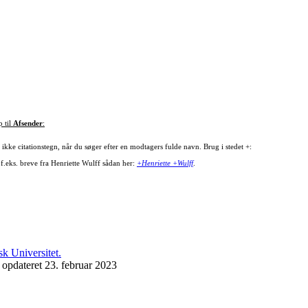
p til
Afsender
:
ikke citationstegn, når du søger efter en modtagers fulde navn. Brug i stedet +:
 f.eks. breve fra Henriette Wulff sådan her:
+Henriette +Wulff
.
 opdateret 23. februar 2023