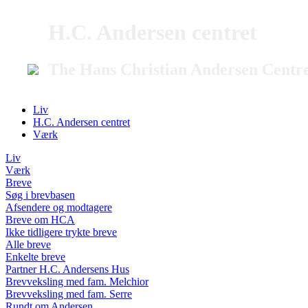
H.C. Andersen centret
The Hans Christian Andersen Centr
Liv
H.C. Andersen centret
Værk
Liv
Værk
Breve
Søg i brevbasen
Afsendere og modtagere
Breve om HCA
Ikke tidligere trykte breve
Alle breve
Enkelte breve
Partner H.C. Andersens Hus
Brevveksling med fam. Melchior
Brevveksling med fam. Serre
Rundt om Andersen