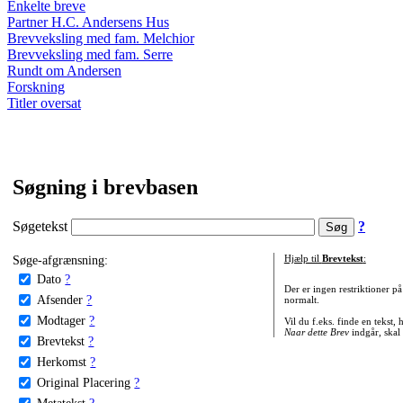
Enkelte breve
Partner H.C. Andersens Hus
Brevveksling med fam. Melchior
Brevveksling med fam. Serre
Rundt om Andersen
Forskning
Titler oversat
Søgning i brevbasen
Søgetekst
?
Søge-afgrænsning:
Hjælp til
Brevtekst
:
Dato
?
Der er ingen restriktioner p
Afsender
?
normalt.
Modtager
?
Vil du f.eks. finde en tekst,
Naar dette Brev
indgår, skal
Brevtekst
?
Herkomst
?
Original Placering
?
Metatekst
?