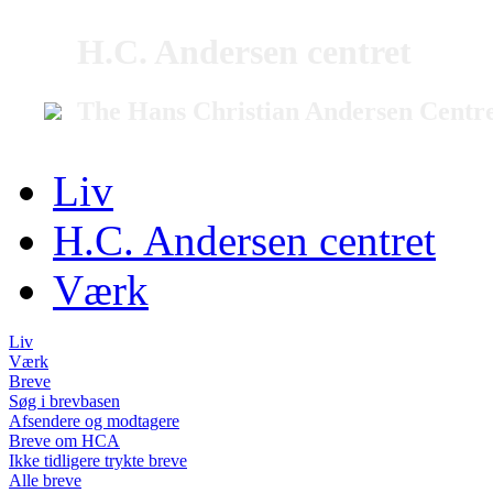
H.C. Andersen centret
The Hans Christian Andersen Centr
Liv
H.C. Andersen centret
Værk
Liv
Værk
Breve
Søg i brevbasen
Afsendere og modtagere
Breve om HCA
Ikke tidligere trykte breve
Alle breve