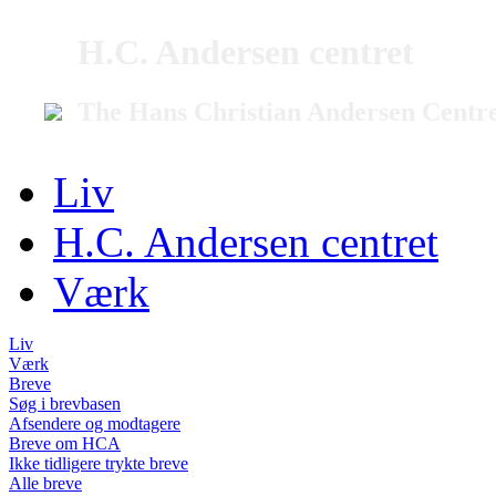
H.C. Andersen centret
The Hans Christian Andersen Centr
Liv
H.C. Andersen centret
Værk
Liv
Værk
Breve
Søg i brevbasen
Afsendere og modtagere
Breve om HCA
Ikke tidligere trykte breve
Alle breve