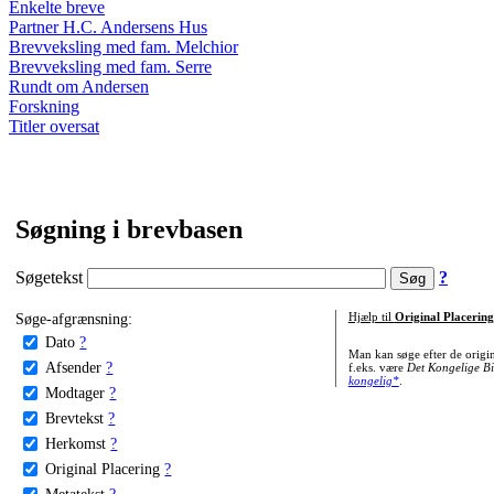
Enkelte breve
Partner H.C. Andersens Hus
Brevveksling med fam. Melchior
Brevveksling med fam. Serre
Rundt om Andersen
Forskning
Titler oversat
Søgning i brevbasen
Søgetekst
?
Søge-afgrænsning:
Hjælp til
Original Placering
Dato
?
Man kan søge efter de origi
Afsender
?
f.eks. være
Det Kongelige Bi
kongelig*
.
Modtager
?
Brevtekst
?
Herkomst
?
Original Placering
?
Metatekst
?