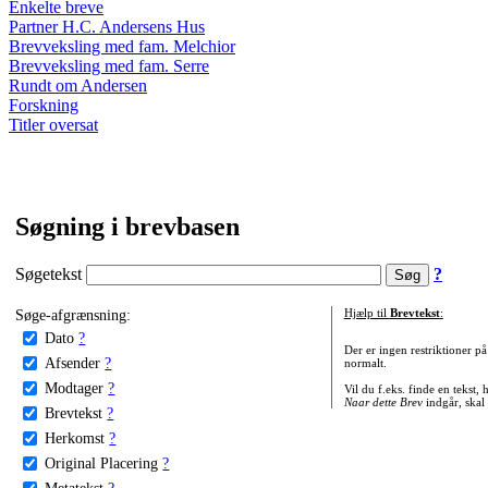
Enkelte breve
Partner H.C. Andersens Hus
Brevveksling med fam. Melchior
Brevveksling med fam. Serre
Rundt om Andersen
Forskning
Titler oversat
Søgning i brevbasen
Søgetekst
?
Søge-afgrænsning:
Hjælp til
Brevtekst
:
Dato
?
Der er ingen restriktioner p
Afsender
?
normalt.
Modtager
?
Vil du f.eks. finde en tekst,
Naar dette Brev
indgår, skal
Brevtekst
?
Herkomst
?
Original Placering
?
Metatekst
?