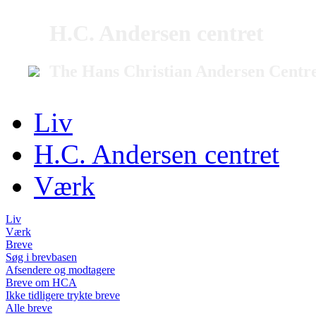
H.C. Andersen centret
The Hans Christian Andersen Centr
Liv
H.C. Andersen centret
Værk
Liv
Værk
Breve
Søg i brevbasen
Afsendere og modtagere
Breve om HCA
Ikke tidligere trykte breve
Alle breve