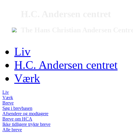
H.C. Andersen centret
The Hans Christian Andersen Centr
Liv
H.C. Andersen centret
Værk
Liv
Værk
Breve
Søg i brevbasen
Afsendere og modtagere
Breve om HCA
Ikke tidligere trykte breve
Alle breve