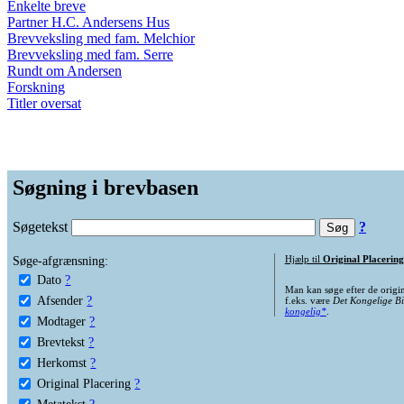
Enkelte breve
Partner H.C. Andersens Hus
Brevveksling med fam. Melchior
Brevveksling med fam. Serre
Rundt om Andersen
Forskning
Titler oversat
Søgning i brevbasen
Søgetekst
?
Søge-afgrænsning:
Hjælp til
Original Placering
Dato
?
Man kan søge efter de origi
Afsender
?
f.eks. være
Det Kongelige Bi
kongelig*
.
Modtager
?
Brevtekst
?
Herkomst
?
Original Placering
?
Metatekst
?