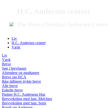
H.C. Andersen centret
The Hans Christian Andersen Centr
Liv
H.C. Andersen centret
Værk
Liv
Værk
Breve
Søg i brevbasen
Afsendere og modtagere
Breve om HCA
Ikke tidligere trykte breve
Alle breve
Enkelte breve
Partner H.C. Andersens Hus
Brevveksling med fam. Melchior
Brevveksling med fam. Serre
Rundt om Andersen