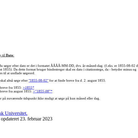
p til
Dato
:
du søger efter dato er det i formatet ÅÅÅÅ-MM-DD, dvs. år-måned-dag. (f.eks. er 1855-08-02 d
st 1855). Da dette format bruger bindestreger skal en dato i citationstegn, da - betyder minus og
s til at undlade søgeord.
skal altså søge efter
"1855-08-02"
for at finde breve fra d. 2. august 1855.
 breve fra 1855:
+1855*
 breve fra august 1855:
+"1855-08"*
er på nuværende tidspunkt ikke muligt at søge på kun måned eller dag.
 opdateret 23. februar 2023