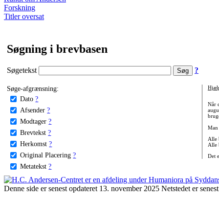
Forskning
Titler oversat
Søgning i brevbasen
Søgetekst
?
Søge-afgrænsning:
Hjæl
Dato
?
Når 
Afsender
?
augu
bruge
Modtager
?
Man 
Brevtekst
?
Alle
Herkomst
?
Alle
Original Placering
?
Det 
Metatekst
?
Denne side er senest opdateret 13. november 2025 Netstedet er senest