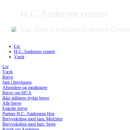
H.C. Andersen centret
The Hans Christian Andersen Centr
Liv
H.C. Andersen centret
Værk
Liv
Værk
Breve
Søg i brevbasen
Afsendere og modtagere
Breve om HCA
Ikke tidligere trykte breve
Alle breve
Enkelte breve
Partner H.C. Andersens Hus
Brevveksling med fam. Melchior
Brevveksling med fam. Serre
Rundt om Andersen