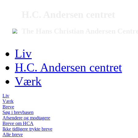
H.C. Andersen centret
The Hans Christian Andersen Centr
Liv
H.C. Andersen centret
Værk
Liv
Værk
Breve
Søg i brevbasen
Afsendere og modtagere
Breve om HCA
Ikke tidligere trykte breve
Alle breve