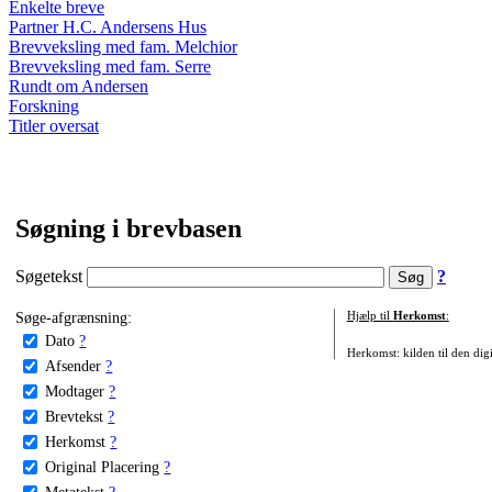
Enkelte breve
Partner H.C. Andersens Hus
Brevveksling med fam. Melchior
Brevveksling med fam. Serre
Rundt om Andersen
Forskning
Titler oversat
Søgning i brevbasen
Søgetekst
?
Søge-afgrænsning:
Hjælp til
Herkomst
:
Dato
?
Herkomst: kilden til den digi
Afsender
?
Modtager
?
Brevtekst
?
Herkomst
?
Original Placering
?
Metatekst
?