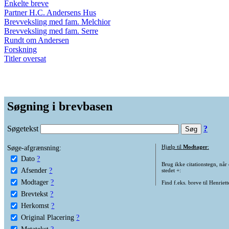
Enkelte breve
Partner H.C. Andersens Hus
Brevveksling med fam. Melchior
Brevveksling med fam. Serre
Rundt om Andersen
Forskning
Titler oversat
Søgning i brevbasen
Søgetekst
?
Søge-afgrænsning:
Hjælp til
Modtager
:
Dato
?
Brug ikke citationstegn, når
Afsender
?
stedet +:
Modtager
?
Find f.eks. breve til Henriet
Brevtekst
?
Herkomst
?
Original Placering
?
Metatekst
?