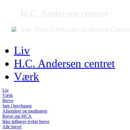
H.C. Andersen centret
The Hans Christian Andersen Centr
Liv
H.C. Andersen centret
Værk
Liv
Værk
Breve
Søg i brevbasen
Afsendere og modtagere
Breve om HCA
Ikke tidligere trykte breve
Alle breve