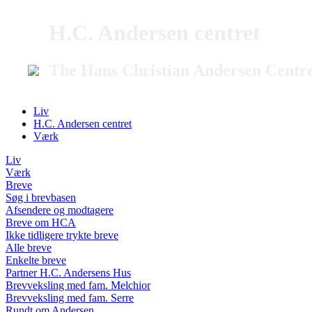
H.C. Andersen centret
The Hans Christian Andersen Centr
Liv
H.C. Andersen centret
Værk
Liv
Værk
Breve
Søg i brevbasen
Afsendere og modtagere
Breve om HCA
Ikke tidligere trykte breve
Alle breve
Enkelte breve
Partner H.C. Andersens Hus
Brevveksling med fam. Melchior
Brevveksling med fam. Serre
Rundt om Andersen