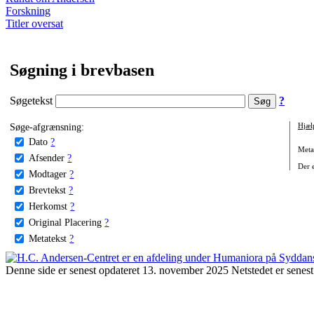
Forskning
Titler oversat
Søgning i brevbasen
Søgetekst
?
Søge-afgrænsning:
Hjæl
Dato
?
Metat
Afsender
?
Der e
Modtager
?
Brevtekst
?
Herkomst
?
Original Placering
?
Metatekst
?
Denne side er senest opdateret 13. november 2025 Netstedet er senest