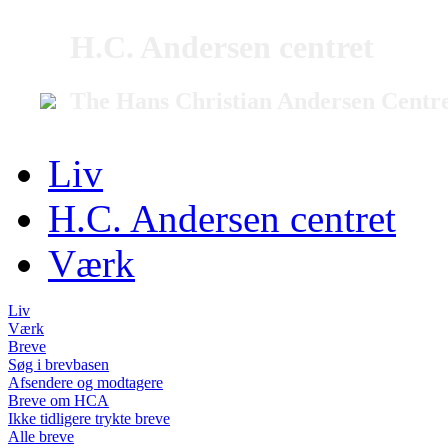
H.C. Andersen centret
The Hans Christian Andersen Centr
Liv
H.C. Andersen centret
Værk
Liv
Værk
Breve
Søg i brevbasen
Afsendere og modtagere
Breve om HCA
Ikke tidligere trykte breve
Alle breve