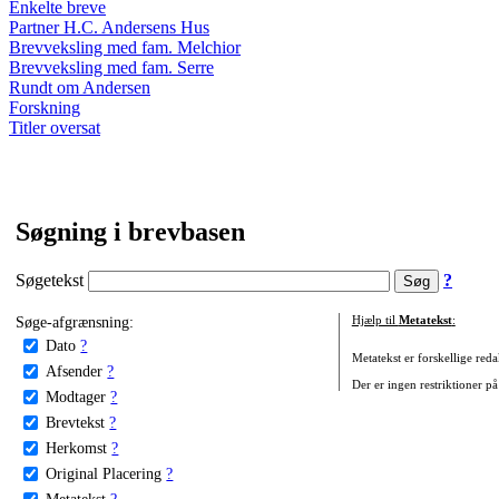
Enkelte breve
Partner H.C. Andersens Hus
Brevveksling med fam. Melchior
Brevveksling med fam. Serre
Rundt om Andersen
Forskning
Titler oversat
Søgning i brevbasen
Søgetekst
?
Søge-afgrænsning:
Hjælp til
Metatekst
:
Dato
?
Metatekst er forskellige reda
Afsender
?
Der er ingen restriktioner på
Modtager
?
Brevtekst
?
Herkomst
?
Original Placering
?
Metatekst
?