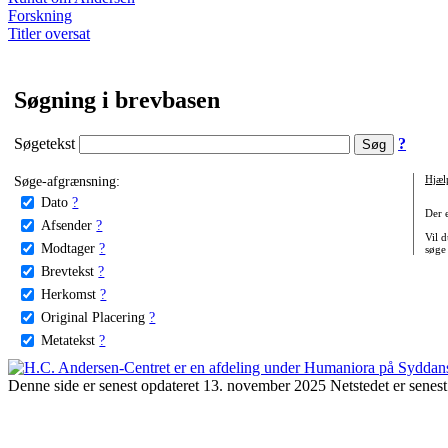
Forskning
Titler oversat
Søgning i brevbasen
Søgetekst
?
Søge-afgrænsning:
Hjæl
Dato
?
Der 
Afsender
?
Vil d
Modtager
?
søge
Brevtekst
?
Herkomst
?
Original Placering
?
Metatekst
?
Denne side er senest opdateret 13. november 2025 Netstedet er senest