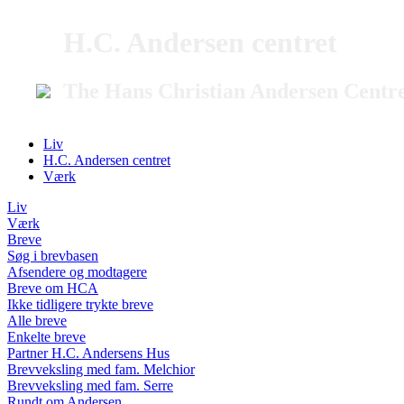
H.C. Andersen centret
The Hans Christian Andersen Centr
Liv
H.C. Andersen centret
Værk
Liv
Værk
Breve
Søg i brevbasen
Afsendere og modtagere
Breve om HCA
Ikke tidligere trykte breve
Alle breve
Enkelte breve
Partner H.C. Andersens Hus
Brevveksling med fam. Melchior
Brevveksling med fam. Serre
Rundt om Andersen