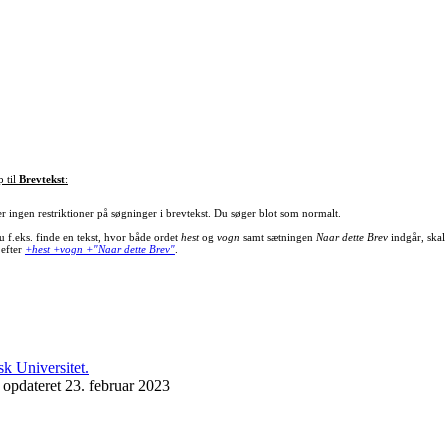
p til
Brevtekst
:
er ingen restriktioner på søgninger i brevtekst. Du søger blot som normalt.
u f.eks. finde en tekst, hvor både ordet
hest
og
vogn
samt sætningen
Naar dette Brev
indgår, skal
 efter
+hest +vogn +"Naar dette Brev"
.
 opdateret 23. februar 2023