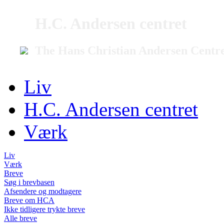
H.C. Andersen centret
The Hans Christian Andersen Centr
Liv
H.C. Andersen centret
Værk
Liv
Værk
Breve
Søg i brevbasen
Afsendere og modtagere
Breve om HCA
Ikke tidligere trykte breve
Alle breve