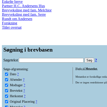
Enkelte breve
Partner H.C. Andersens Hus
Brevveksling med fam. Melchior
Brevveksling med fam. Serre
Rundt om Andersen
Forskning
Titler oversat
Søgning i brevbasen
Søgetekst
?
Søge-afgrænsning:
Hjælp til
Metatekst
:
Dato
?
Metatekst er forskellige reda
Afsender
?
Der er ingen restriktioner på
Modtager
?
Brevtekst
?
Herkomst
?
Original Placering
?
Metatekst
?