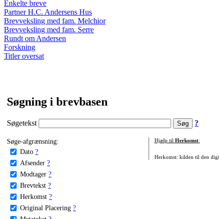
Enkelte breve
Partner H.C. Andersens Hus
Brevveksling med fam. Melchior
Brevveksling med fam. Serre
Rundt om Andersen
Forskning
Titler oversat
Søgning i brevbasen
Søgetekst
?
Søge-afgrænsning:
Hjælp til
Herkomst
:
Dato
?
Herkomst: kilden til den digi
Afsender
?
Modtager
?
Brevtekst
?
Herkomst
?
Original Placering
?
Metatekst
?