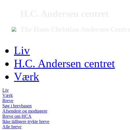
H.C. Andersen centret
The Hans Christian Andersen Centr
Liv
H.C. Andersen centret
Værk
Liv
Værk
Breve
Søg i brevbasen
Afsendere og modtagere
Breve om HCA
Ikke tidligere trykte breve
Alle breve