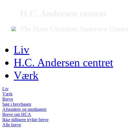
H.C. Andersen centret
The Hans Christian Andersen Centr
Liv
H.C. Andersen centret
Værk
Liv
Værk
Breve
Søg i brevbasen
Afsendere og modtagere
Breve om HCA
Ikke tidligere trykte breve
Alle breve