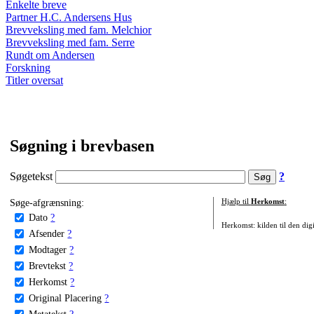
Enkelte breve
Partner H.C. Andersens Hus
Brevveksling med fam. Melchior
Brevveksling med fam. Serre
Rundt om Andersen
Forskning
Titler oversat
Søgning i brevbasen
Søgetekst
?
Søge-afgrænsning:
Hjælp til
Herkomst
:
Dato
?
Herkomst: kilden til den digi
Afsender
?
Modtager
?
Brevtekst
?
Herkomst
?
Original Placering
?
Metatekst
?