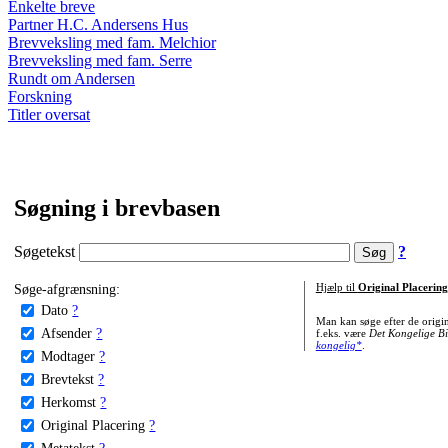
Enkelte breve
Partner H.C. Andersens Hus
Brevveksling med fam. Melchior
Brevveksling med fam. Serre
Rundt om Andersen
Forskning
Titler oversat
Søgning i brevbasen
Søgetekst
?
Søge-afgrænsning:
Hjælp til
Original Placering
Dato
?
Man kan søge efter de origi
Afsender
?
f.eks. være
Det Kongelige Bi
kongelig*
.
Modtager
?
Brevtekst
?
Herkomst
?
Original Placering
?
Metatekst
?