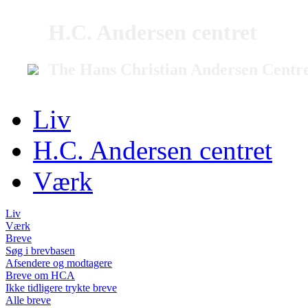
H.C. Andersen centret
The Hans Christian Andersen Centr
Liv
H.C. Andersen centret
Værk
Liv
Værk
Breve
Søg i brevbasen
Afsendere og modtagere
Breve om HCA
Ikke tidligere trykte breve
Alle breve