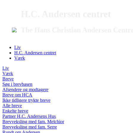
H.C. Andersen centret
The Hans Christian Andersen Centr
Liv
H.C. Andersen centret
Værk
Liv
Værk
Breve
Søg i brevbasen
Afsendere og modtagere
Breve om HCA
Ikke tidligere trykte breve
Alle breve
Enkelte breve
Partner H.C. Andersens Hus
Brevveksling med fam. Melchior
Brevveksling med fam. Serre
Rundt om Andersen