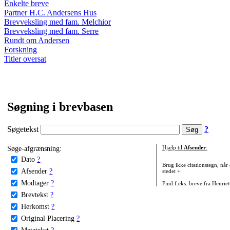
Enkelte breve
Partner H.C. Andersens Hus
Brevveksling med fam. Melchior
Brevveksling med fam. Serre
Rundt om Andersen
Forskning
Titler oversat
Søgning i brevbasen
Søgetekst
?
Søge-afgrænsning:
Hjælp til
Afsender
:
Dato
?
Brug ikke citationstegn, når
Afsender
?
stedet +:
Modtager
?
Find f.eks. breve fra Henrie
Brevtekst
?
Herkomst
?
Original Placering
?
Metatekst
?