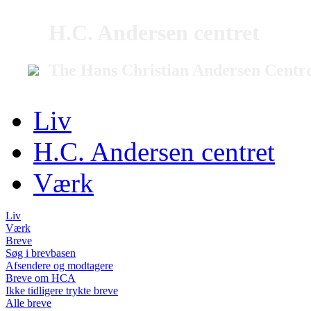
H.C. Andersen centret
The Hans Christian Andersen Centr
Liv
H.C. Andersen centret
Værk
Liv
Værk
Breve
Søg i brevbasen
Afsendere og modtagere
Breve om HCA
Ikke tidligere trykte breve
Alle breve