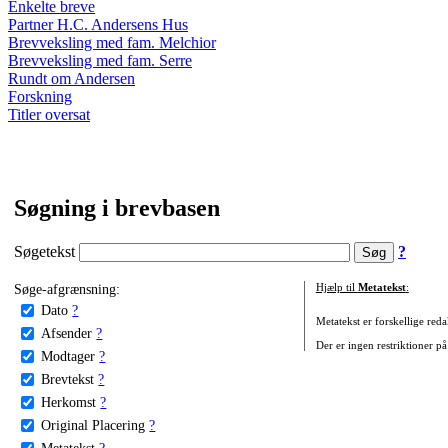
Enkelte breve
Partner H.C. Andersens Hus
Brevveksling med fam. Melchior
Brevveksling med fam. Serre
Rundt om Andersen
Forskning
Titler oversat
Søgning i brevbasen
Søgetekst
?
Søge-afgrænsning:
Hjælp til
Metatekst
:
Dato
?
Metatekst er forskellige reda
Afsender
?
Der er ingen restriktioner på
Modtager
?
Brevtekst
?
Herkomst
?
Original Placering
?
Metatekst
?