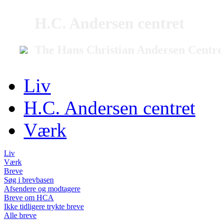
H.C. Andersen centret
The Hans Christian Andersen Centr
Liv
H.C. Andersen centret
Værk
Liv
Værk
Breve
Søg i brevbasen
Afsendere og modtagere
Breve om HCA
Ikke tidligere trykte breve
Alle breve