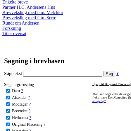
Enkelte breve
Partner H.C. Andersens Hus
Brevveksling med fam. Melchior
Brevveksling med fam. Serre
Rundt om Andersen
Forskning
Titler oversat
Søgning i brevbasen
Søgetekst
?
Søge-afgrænsning:
Hjælp til
Original Placering
Dato
?
Man kan søge efter de origi
Afsender
?
f.eks. være
Det Kongelige Bi
kongelig*
.
Modtager
?
Brevtekst
?
Herkomst
?
Original Placering
?
Metatekst
?