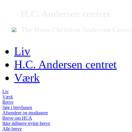
H.C. Andersen centret
The Hans Christian Andersen Centr
Liv
H.C. Andersen centret
Værk
Liv
Værk
Breve
Søg i brevbasen
Afsendere og modtagere
Breve om HCA
Ikke tidligere trykte breve
Alle breve