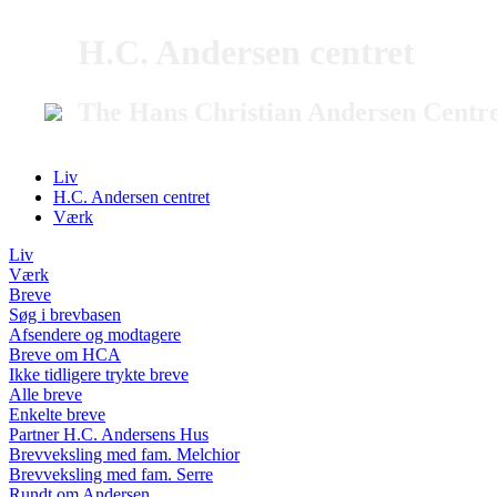
H.C. Andersen centret
The Hans Christian Andersen Centr
Liv
H.C. Andersen centret
Værk
Liv
Værk
Breve
Søg i brevbasen
Afsendere og modtagere
Breve om HCA
Ikke tidligere trykte breve
Alle breve
Enkelte breve
Partner H.C. Andersens Hus
Brevveksling med fam. Melchior
Brevveksling med fam. Serre
Rundt om Andersen