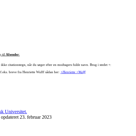
p til
Afsender
:
ikke citationstegn, når du søger efter en modtagers fulde navn. Brug i stedet +:
 f.eks. breve fra Henriette Wulff sådan her:
+Henriette +Wulff
.
 opdateret 23. februar 2023