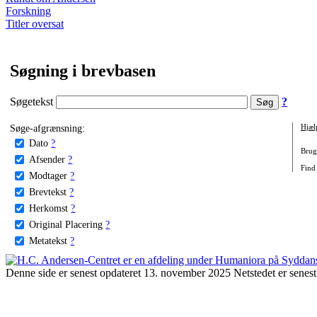
Forskning
Titler oversat
Søgning i brevbasen
Søgetekst
?
Søge-afgrænsning:
Hjæl
Dato
?
Brug 
Afsender
?
Find
Modtager
?
Brevtekst
?
Herkomst
?
Original Placering
?
Metatekst
?
Denne side er senest opdateret 13. november 2025 Netstedet er senest