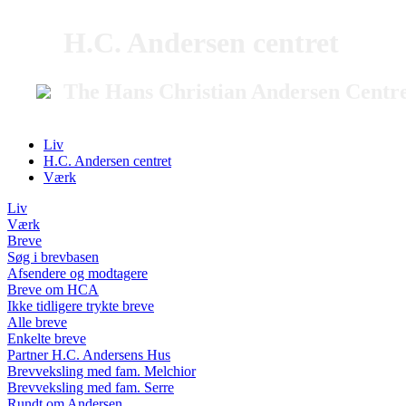
H.C. Andersen centret
The Hans Christian Andersen Centr
Liv
H.C. Andersen centret
Værk
Liv
Værk
Breve
Søg i brevbasen
Afsendere og modtagere
Breve om HCA
Ikke tidligere trykte breve
Alle breve
Enkelte breve
Partner H.C. Andersens Hus
Brevveksling med fam. Melchior
Brevveksling med fam. Serre
Rundt om Andersen