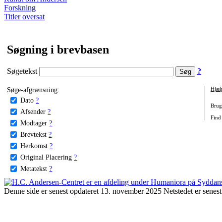
Forskning
Titler oversat
Søgning i brevbasen
Søgetekst
?
Søge-afgrænsning:
Hjæl
Dato
?
Brug 
Afsender
?
Find 
Modtager
?
Brevtekst
?
Herkomst
?
Original Placering
?
Metatekst
?
Denne side er senest opdateret 13. november 2025 Netstedet er senest