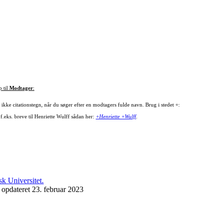
p til
Modtager
:
ikke citationstegn, når du søger efter en modtagers fulde navn. Brug i stedet +:
f.eks. breve til Henriette Wulff sådan her:
+Henriette +Wulff
.
 opdateret 23. februar 2023