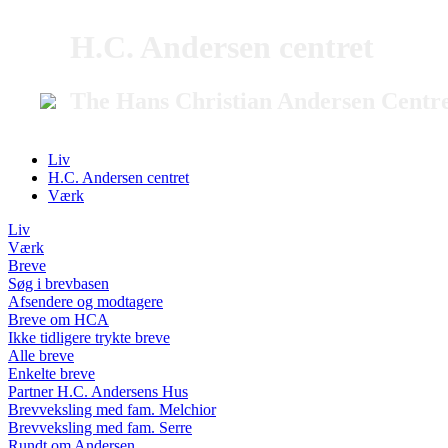
H.C. Andersen centret
The Hans Christian Andersen Centr
Liv
H.C. Andersen centret
Værk
Liv
Værk
Breve
Søg i brevbasen
Afsendere og modtagere
Breve om HCA
Ikke tidligere trykte breve
Alle breve
Enkelte breve
Partner H.C. Andersens Hus
Brevveksling med fam. Melchior
Brevveksling med fam. Serre
Rundt om Andersen