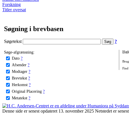
Forskning
Titler oversat
Søgning i brevbasen
Søgetekst
?
Søge-afgrænsning:
Hjæl
Dato
?
Brug 
Afsender
?
Find
Modtager
?
Brevtekst
?
Herkomst
?
Original Placering
?
Metatekst
?
Denne side er senest opdateret 13. november 2025 Netstedet er senest