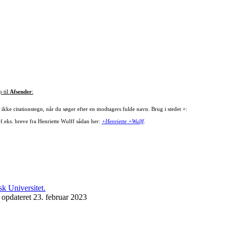
p til
Afsender
:
ikke citationstegn, når du søger efter en modtagers fulde navn. Brug i stedet +:
 f.eks. breve fra Henriette Wulff sådan her:
+Henriette +Wulff
.
 opdateret 23. februar 2023