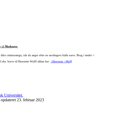
p til
Modtager
:
ikke citationstegn, når du søger efter en modtagers fulde navn. Brug i stedet +:
f.eks. breve til Henriette Wulff sådan her:
+Henriette +Wulff
.
 opdateret 23. februar 2023