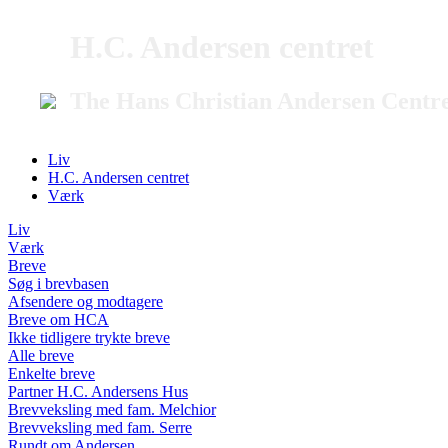
H.C. Andersen centret
The Hans Christian Andersen Centr
Liv
H.C. Andersen centret
Værk
Liv
Værk
Breve
Søg i brevbasen
Afsendere og modtagere
Breve om HCA
Ikke tidligere trykte breve
Alle breve
Enkelte breve
Partner H.C. Andersens Hus
Brevveksling med fam. Melchior
Brevveksling med fam. Serre
Rundt om Andersen