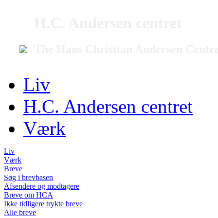
H.C. Andersen centret
The Hans Christian Andersen Centr
Liv
H.C. Andersen centret
Værk
Liv
Værk
Breve
Søg i brevbasen
Afsendere og modtagere
Breve om HCA
Ikke tidligere trykte breve
Alle breve