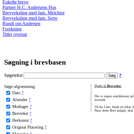
Enkelte breve
Partner H.C. Andersens Hus
Brevveksling med fam. Melchior
Brevveksling med fam. Serre
Rundt om Andersen
Forskning
Titler oversat
Søgning i brevbasen
Søgetekst
?
Søge-afgrænsning:
Hjælp til
Brevtekst
:
Dato
?
Der er ingen restriktioner p
Afsender
?
normalt.
Modtager
?
Vil du f.eks. finde en tekst,
Naar dette Brev
indgår, skal
Brevtekst
?
Herkomst
?
Original Placering
?
Metatekst
?