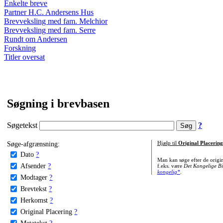
Enkelte breve
Partner H.C. Andersens Hus
Brevveksling med fam. Melchior
Brevveksling med fam. Serre
Rundt om Andersen
Forskning
Titler oversat
Søgning i brevbasen
Søgetekst
?
Søge-afgrænsning:
Hjælp til
Original Placering
Dato
?
Man kan søge efter de origi
Afsender
?
f.eks. være
Det Kongelige Bi
kongelig*
.
Modtager
?
Brevtekst
?
Herkomst
?
Original Placering
?
Metatekst
?