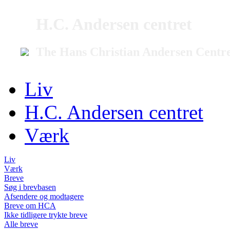
H.C. Andersen centret
The Hans Christian Andersen Centr
Liv
H.C. Andersen centret
Værk
Liv
Værk
Breve
Søg i brevbasen
Afsendere og modtagere
Breve om HCA
Ikke tidligere trykte breve
Alle breve