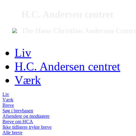
H.C. Andersen centret
The Hans Christian Andersen Centr
Liv
H.C. Andersen centret
Værk
Liv
Værk
Breve
Søg i brevbasen
Afsendere og modtagere
Breve om HCA
Ikke tidligere trykte breve
Alle breve