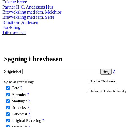
Enkelte breve
Partner H.C. Andersens Hus
Brevveksling med fam. Melchior
Brevveksling med fam. Serre
Rundt om Andersen
Forskning
Titler oversat
Søgning i brevbasen
Søgetekst
?
Søge-afgrænsning:
Hjælp til
Herkomst
:
Dato
?
Herkomst: kilden til den digi
Afsender
?
Modtager
?
Brevtekst
?
Herkomst
?
Original Placering
?
Metatekst
?