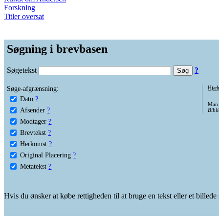
Forskning
Titler oversat
Søgning i brevbasen
Søgetekst
?
Søge-afgrænsning:
Hjæl
Dato
?
Man 
Afsender
?
Bibli
Modtager
?
Brevtekst
?
Herkomst
?
Original Placering
?
Metatekst
?
Hvis du ønsker at købe rettigheden til at bruge en tekst eller et billed