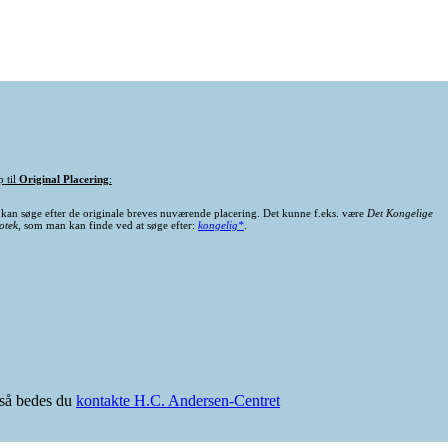
p til
Original Placering
:
kan søge efter de originale breves nuværende placering. Det kunne f.eks. være
Det Kongelige
otek
, som man kan finde ved at søge efter:
kongelig*
.
e så bedes du
kontakte H.C. Andersen-Centret