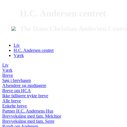
H.C. Andersen centret
The Hans Christian Andersen Centr
Liv
H.C. Andersen centret
Værk
Liv
Værk
Breve
Søg i brevbasen
Afsendere og modtagere
Breve om HCA
Ikke tidligere trykte breve
Alle breve
Enkelte breve
Partner H.C. Andersens Hus
Brevveksling med fam. Melchior
Brevveksling med fam. Serre
Rundt om Andersen