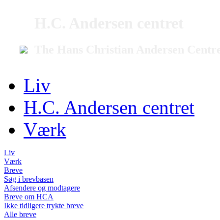
H.C. Andersen centret
The Hans Christian Andersen Centr
Liv
H.C. Andersen centret
Værk
Liv
Værk
Breve
Søg i brevbasen
Afsendere og modtagere
Breve om HCA
Ikke tidligere trykte breve
Alle breve