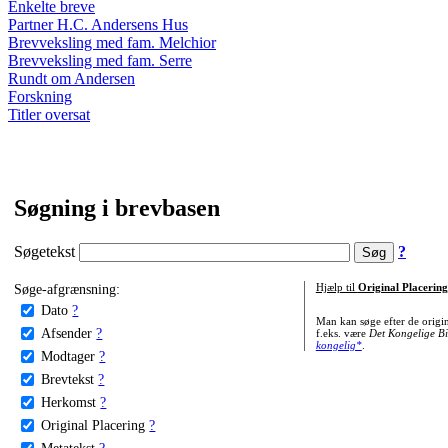
Enkelte breve
Partner H.C. Andersens Hus
Brevveksling med fam. Melchior
Brevveksling med fam. Serre
Rundt om Andersen
Forskning
Titler oversat
Søgning i brevbasen
Søgetekst
?
Søge-afgrænsning:
Hjælp til
Original Placering
Dato
?
Man kan søge efter de origi
Afsender
?
f.eks. være
Det Kongelige Bi
kongelig*
.
Modtager
?
Brevtekst
?
Herkomst
?
Original Placering
?
Metatekst
?