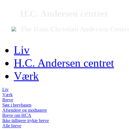
H.C. Andersen centret
The Hans Christian Andersen Centr
Liv
H.C. Andersen centret
Værk
Liv
Værk
Breve
Søg i brevbasen
Afsendere og modtagere
Breve om HCA
Ikke tidligere trykte breve
Alle breve