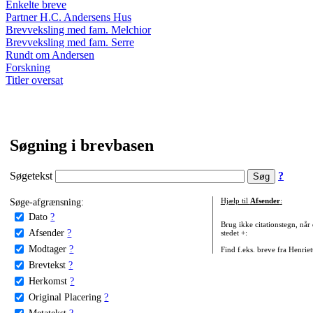
Enkelte breve
Partner H.C. Andersens Hus
Brevveksling med fam. Melchior
Brevveksling med fam. Serre
Rundt om Andersen
Forskning
Titler oversat
Søgning i brevbasen
Søgetekst
?
Søge-afgrænsning:
Hjælp til
Afsender
:
Dato
?
Brug ikke citationstegn, når
Afsender
?
stedet +:
Modtager
?
Find f.eks. breve fra Henrie
Brevtekst
?
Herkomst
?
Original Placering
?
Metatekst
?