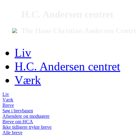
H.C. Andersen centret
The Hans Christian Andersen Centr
Liv
H.C. Andersen centret
Værk
Liv
Værk
Breve
Søg i brevbasen
Afsendere og modtagere
Breve om HCA
Ikke tidligere trykte breve
Alle breve