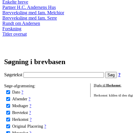
Enkelte breve
Partner H.C. Andersens Hus
Brevveksling med fam. Melchior
Brevveksling med fam. Serre
Rundt om Andersen
Forskning
Titler oversat
Søgning i brevbasen
Søgetekst
?
Søge-afgrænsning:
Hjælp til
Herkomst
:
Dato
?
Herkomst: kilden til den digi
Afsender
?
Modtager
?
Brevtekst
?
Herkomst
?
Original Placering
?
Metatekst
?