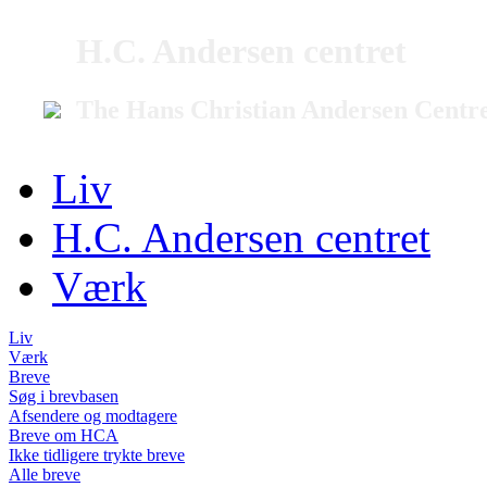
H.C. Andersen centret
The Hans Christian Andersen Centr
Liv
H.C. Andersen centret
Værk
Liv
Værk
Breve
Søg i brevbasen
Afsendere og modtagere
Breve om HCA
Ikke tidligere trykte breve
Alle breve