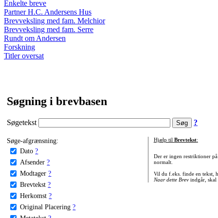
Enkelte breve
Partner H.C. Andersens Hus
Brevveksling med fam. Melchior
Brevveksling med fam. Serre
Rundt om Andersen
Forskning
Titler oversat
Søgning i brevbasen
Søgetekst
?
Søge-afgrænsning:
Hjælp til
Brevtekst
:
Dato
?
Der er ingen restriktioner p
Afsender
?
normalt.
Modtager
?
Vil du f.eks. finde en tekst,
Naar dette Brev
indgår, skal
Brevtekst
?
Herkomst
?
Original Placering
?
Metatekst
?