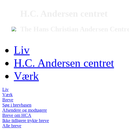
H.C. Andersen centret
The Hans Christian Andersen Centr
Liv
H.C. Andersen centret
Værk
Liv
Værk
Breve
Søg i brevbasen
Afsendere og modtagere
Breve om HCA
Ikke tidligere trykte breve
Alle breve