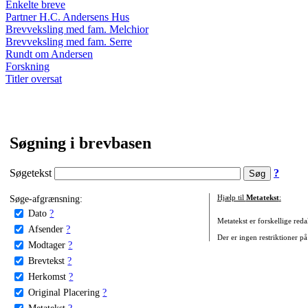
Enkelte breve
Partner H.C. Andersens Hus
Brevveksling med fam. Melchior
Brevveksling med fam. Serre
Rundt om Andersen
Forskning
Titler oversat
Søgning i brevbasen
Søgetekst
?
Søge-afgrænsning:
Hjælp til
Metatekst
:
Dato
?
Metatekst er forskellige reda
Afsender
?
Der er ingen restriktioner på
Modtager
?
Brevtekst
?
Herkomst
?
Original Placering
?
Metatekst
?