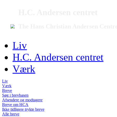
H.C. Andersen centret
The Hans Christian Andersen Centr
Liv
H.C. Andersen centret
Værk
Liv
Værk
Breve
Søg i brevbasen
Afsendere og modtagere
Breve om HCA
Ikke tidligere trykte breve
Alle breve