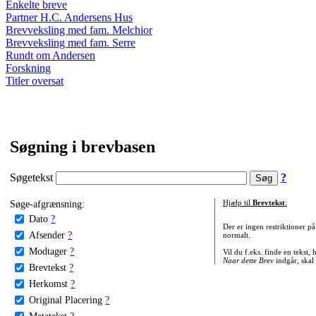
Enkelte breve
Partner H.C. Andersens Hus
Brevveksling med fam. Melchior
Brevveksling med fam. Serre
Rundt om Andersen
Forskning
Titler oversat
Søgning i brevbasen
Søgetekst
?
Søge-afgrænsning:
Hjælp til
Brevtekst
:
Dato
?
Der er ingen restriktioner p
Afsender
?
normalt.
Modtager
?
Vil du f.eks. finde en tekst,
Naar dette Brev
indgår, skal
Brevtekst
?
Herkomst
?
Original Placering
?
Metatekst
?