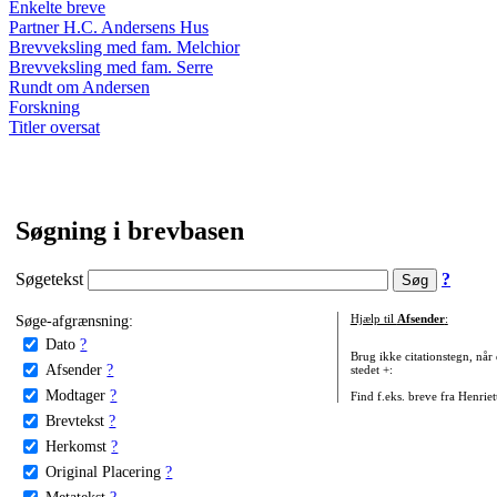
Enkelte breve
Partner H.C. Andersens Hus
Brevveksling med fam. Melchior
Brevveksling med fam. Serre
Rundt om Andersen
Forskning
Titler oversat
Søgning i brevbasen
Søgetekst
?
Søge-afgrænsning:
Hjælp til
Afsender
:
Dato
?
Brug ikke citationstegn, når
Afsender
?
stedet +:
Modtager
?
Find f.eks. breve fra Henrie
Brevtekst
?
Herkomst
?
Original Placering
?
Metatekst
?