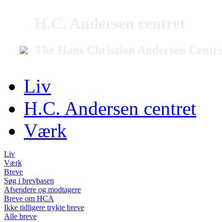
H.C. Andersen centret
The Hans Christian Andersen Centr
Liv
H.C. Andersen centret
Værk
Liv
Værk
Breve
Søg i brevbasen
Afsendere og modtagere
Breve om HCA
Ikke tidligere trykte breve
Alle breve