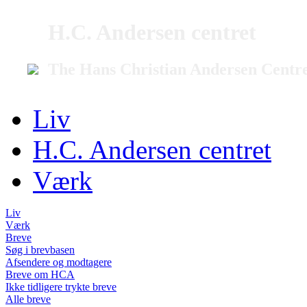
H.C. Andersen centret
The Hans Christian Andersen Centr
Liv
H.C. Andersen centret
Værk
Liv
Værk
Breve
Søg i brevbasen
Afsendere og modtagere
Breve om HCA
Ikke tidligere trykte breve
Alle breve