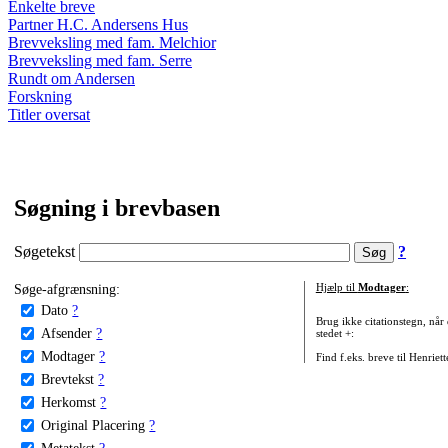
Enkelte breve
Partner H.C. Andersens Hus
Brevveksling med fam. Melchior
Brevveksling med fam. Serre
Rundt om Andersen
Forskning
Titler oversat
Søgning i brevbasen
Søgetekst
?
Søge-afgrænsning:
Hjælp til
Modtager
:
Dato
?
Brug ikke citationstegn, når
Afsender
?
stedet +:
Modtager
?
Find f.eks. breve til Henriet
Brevtekst
?
Herkomst
?
Original Placering
?
Metatekst
?