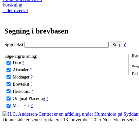
Forskning
Titler oversat
Søgning i brevbasen
Søgetekst
?
Søge-afgrænsning:
Hjæl
Dato
?
Brug 
Afsender
?
Find 
Modtager
?
Brevtekst
?
Herkomst
?
Original Placering
?
Metatekst
?
Denne side er senest opdateret 13. november 2025 Netstedet er senest