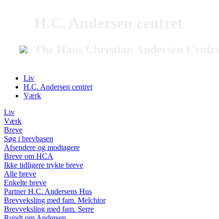
H.C. Andersen centret
The Hans Christian Andersen Centr
Liv
H.C. Andersen centret
Værk
Liv
Værk
Breve
Søg i brevbasen
Afsendere og modtagere
Breve om HCA
Ikke tidligere trykte breve
Alle breve
Enkelte breve
Partner H.C. Andersens Hus
Brevveksling med fam. Melchior
Brevveksling med fam. Serre
Rundt om Andersen