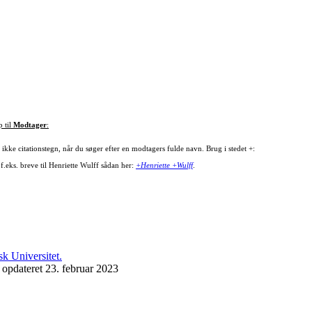
p til
Modtager
:
ikke citationstegn, når du søger efter en modtagers fulde navn. Brug i stedet +:
f.eks. breve til Henriette Wulff sådan her:
+Henriette +Wulff
.
 opdateret 23. februar 2023