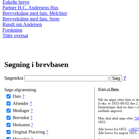
Enkelte breve
Partner H.C. Andersens Hus
Brevveksling med fam. Melchior
Brevveksling med fam. Serre
Rundt om Andersen
Forskning
Titler oversat
Søgning i brevbasen
Søgetekst
?
Søge-afgrænsning:
Hjælp til
Dato
:
Dato
?
Når du søger efter dato er
Afsender
?
(f.eks. er 1855-08-02 den 2
bindestreger skal en dato i c
Modtager
?
undlade søgeord.
Brevtekst
?
Man skal altså søge efter
"18
1855.
Herkomst
?
Alle breve fra 1855:
+1855
Original Placering
?
Alle breve fra august 1855:
Metatekst
?