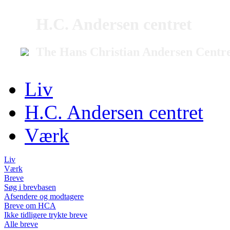
H.C. Andersen centret
The Hans Christian Andersen Centr
Liv
H.C. Andersen centret
Værk
Liv
Værk
Breve
Søg i brevbasen
Afsendere og modtagere
Breve om HCA
Ikke tidligere trykte breve
Alle breve