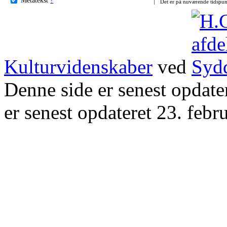
Det er på nuværende tidspun
Kulturvidenskaber
ved
Denne side er senest opdat
er senest opdateret 23. febr