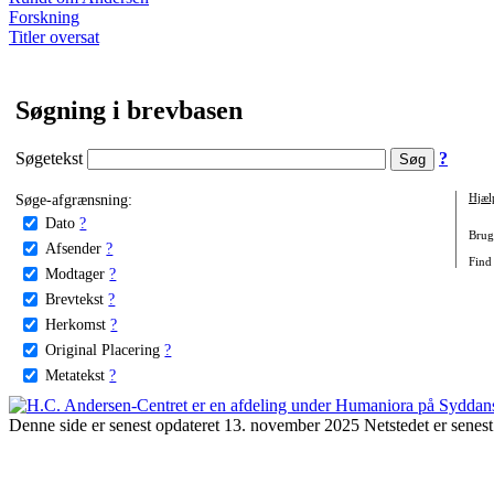
Forskning
Titler oversat
Søgning i brevbasen
Søgetekst
?
Søge-afgrænsning:
Hjæl
Dato
?
Brug 
Afsender
?
Find
Modtager
?
Brevtekst
?
Herkomst
?
Original Placering
?
Metatekst
?
Denne side er senest opdateret 13. november 2025 Netstedet er senest