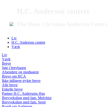
H.C. Andersen centret
The Hans Christian Andersen Centr
Liv
H.C. Andersen centret
Værk
Liv
Værk
Breve
Søg i brevbasen
Afsendere og modtagere
Breve om HCA
Ikke tidligere trykte breve
Alle breve
Enkelte breve
Partner H.C. Andersens Hus
Brevveksling med fam. Melchior
Brevveksling med fam. Serre
Rundt om Andersen