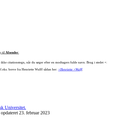
p til
Afsender
:
ikke citationstegn, når du søger efter en modtagers fulde navn. Brug i stedet +:
 f.eks. breve fra Henriette Wulff sådan her:
+Henriette +Wulff
.
 opdateret 23. februar 2023