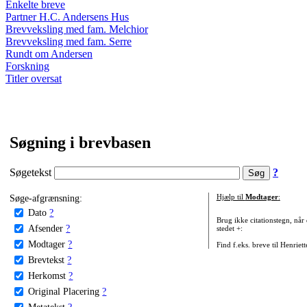
Enkelte breve
Partner H.C. Andersens Hus
Brevveksling med fam. Melchior
Brevveksling med fam. Serre
Rundt om Andersen
Forskning
Titler oversat
Søgning i brevbasen
Søgetekst
?
Søge-afgrænsning:
Hjælp til
Modtager
:
Dato
?
Brug ikke citationstegn, når
Afsender
?
stedet +:
Modtager
?
Find f.eks. breve til Henriet
Brevtekst
?
Herkomst
?
Original Placering
?
Metatekst
?