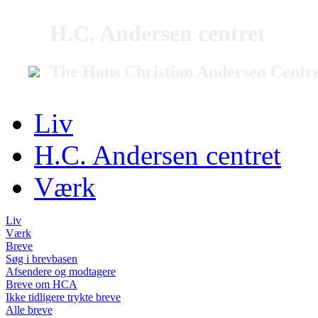
H.C. Andersen centret
The Hans Christian Andersen Centr
Liv
H.C. Andersen centret
Værk
Liv
Værk
Breve
Søg i brevbasen
Afsendere og modtagere
Breve om HCA
Ikke tidligere trykte breve
Alle breve