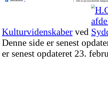
Det er på nuværende tidspun
Kulturvidenskaber
ved
Denne side er senest opdat
er senest opdateret 23. febr