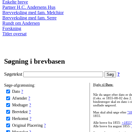
Enkelte breve
Partner H.C. Andersens Hus
Brevveksling med fam. Melchior
Brevveksling med fam. Serre
Rundt om Andersen
Forskning
Titler oversat
Søgning i brevbasen
Søgetekst
?
Søge-afgrænsning:
Hjælp til
Dato
:
Dato
?
Når du søger efter dato er
Afsender
?
(f.eks. er 1855-08-02 den 2
bindestreger skal en dato i c
Modtager
?
undlade søgeord.
Brevtekst
?
Man skal altså søge efter
"18
1855.
Herkomst
?
Alle breve fra 1855:
+1855
Original Placering
?
Alle breve fra august 1855:
Metatekst
?