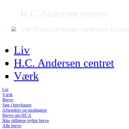
H.C. Andersen centret
The Hans Christian Andersen Centr
Liv
H.C. Andersen centret
Værk
Liv
Værk
Breve
Søg i brevbasen
Afsendere og modtagere
Breve om HCA
Ikke tidligere trykte breve
Alle breve