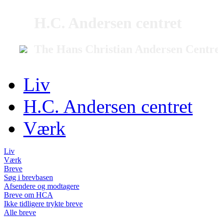
H.C. Andersen centret
The Hans Christian Andersen Centr
Liv
H.C. Andersen centret
Værk
Liv
Værk
Breve
Søg i brevbasen
Afsendere og modtagere
Breve om HCA
Ikke tidligere trykte breve
Alle breve