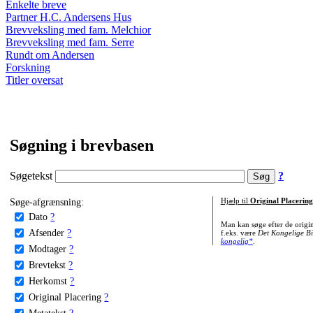
Enkelte breve
Partner H.C. Andersens Hus
Brevveksling med fam. Melchior
Brevveksling med fam. Serre
Rundt om Andersen
Forskning
Titler oversat
Søgning i brevbasen
Søgetekst
?
Søge-afgrænsning:
Hjælp til
Original Placering
Dato
?
Man kan søge efter de origi
Afsender
?
f.eks. være
Det Kongelige Bi
kongelig*
.
Modtager
?
Brevtekst
?
Herkomst
?
Original Placering
?
Metatekst
?