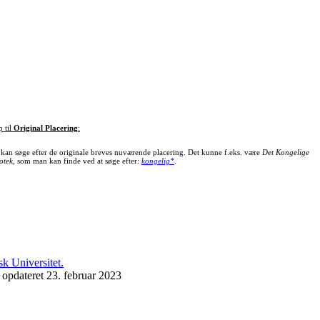
p til
Original Placering
:
kan søge efter de originale breves nuværende placering. Det kunne f.eks. være
Det Kongelige
otek
, som man kan finde ved at søge efter:
kongelig*
.
 opdateret 23. februar 2023