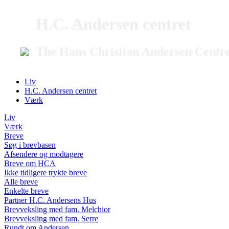
H.C. Andersen centret
The Hans Christian Andersen Centr
Liv
H.C. Andersen centret
Værk
Liv
Værk
Breve
Søg i brevbasen
Afsendere og modtagere
Breve om HCA
Ikke tidligere trykte breve
Alle breve
Enkelte breve
Partner H.C. Andersens Hus
Brevveksling med fam. Melchior
Brevveksling med fam. Serre
Rundt om Andersen