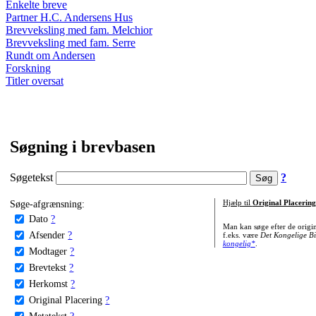
Enkelte breve
Partner H.C. Andersens Hus
Brevveksling med fam. Melchior
Brevveksling med fam. Serre
Rundt om Andersen
Forskning
Titler oversat
Søgning i brevbasen
Søgetekst
?
Søge-afgrænsning:
Hjælp til
Original Placering
Dato
?
Man kan søge efter de origi
Afsender
?
f.eks. være
Det Kongelige Bi
kongelig*
.
Modtager
?
Brevtekst
?
Herkomst
?
Original Placering
?
Metatekst
?