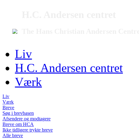
H.C. Andersen centret
The Hans Christian Andersen Centr
Liv
H.C. Andersen centret
Værk
Liv
Værk
Breve
Søg i brevbasen
Afsendere og modtagere
Breve om HCA
Ikke tidligere trykte breve
Alle breve