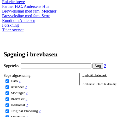
Enkelte breve
Partner H.C. Andersens Hus
Brevveksling med fam. Melchior
Brevveksling med fam. Serre
Rundt om Andersen
Forskning
Titler oversat
Søgning i brevbasen
Søgetekst
?
Søge-afgrænsning:
Hjælp til
Herkomst
:
Dato
?
Herkomst: kilden til den digi
Afsender
?
Modtager
?
Brevtekst
?
Herkomst
?
Original Placering
?
Metatekst
?