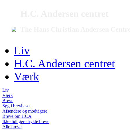
H.C. Andersen centret
The Hans Christian Andersen Centr
Liv
H.C. Andersen centret
Værk
Liv
Værk
Breve
Søg i brevbasen
Afsendere og modtagere
Breve om HCA
Ikke tidligere trykte breve
Alle breve