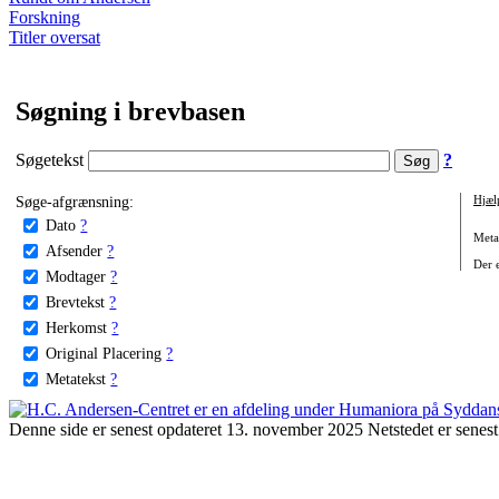
Forskning
Titler oversat
Søgning i brevbasen
Søgetekst
?
Søge-afgrænsning:
Hjæl
Dato
?
Metat
Afsender
?
Der e
Modtager
?
Brevtekst
?
Herkomst
?
Original Placering
?
Metatekst
?
Denne side er senest opdateret 13. november 2025 Netstedet er senest