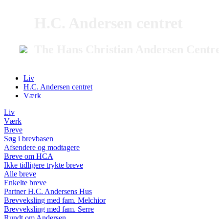
H.C. Andersen centret
The Hans Christian Andersen Centr
Liv
H.C. Andersen centret
Værk
Liv
Værk
Breve
Søg i brevbasen
Afsendere og modtagere
Breve om HCA
Ikke tidligere trykte breve
Alle breve
Enkelte breve
Partner H.C. Andersens Hus
Brevveksling med fam. Melchior
Brevveksling med fam. Serre
Rundt om Andersen