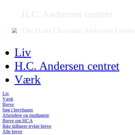
H.C. Andersen centret
The Hans Christian Andersen Centr
Liv
H.C. Andersen centret
Værk
Liv
Værk
Breve
Søg i brevbasen
Afsendere og modtagere
Breve om HCA
Ikke tidligere trykte breve
Alle breve