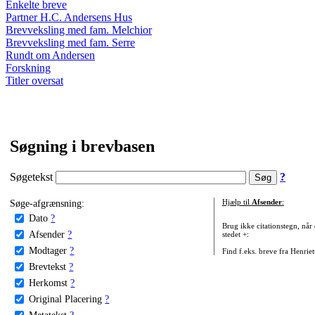
Enkelte breve
Partner H.C. Andersens Hus
Brevveksling med fam. Melchior
Brevveksling med fam. Serre
Rundt om Andersen
Forskning
Titler oversat
Søgning i brevbasen
Søgetekst
?
Søge-afgrænsning:
Hjælp til
Afsender
:
Dato
?
Brug ikke citationstegn, når
Afsender
?
stedet +:
Modtager
?
Find f.eks. breve fra Henrie
Brevtekst
?
Herkomst
?
Original Placering
?
Metatekst
?