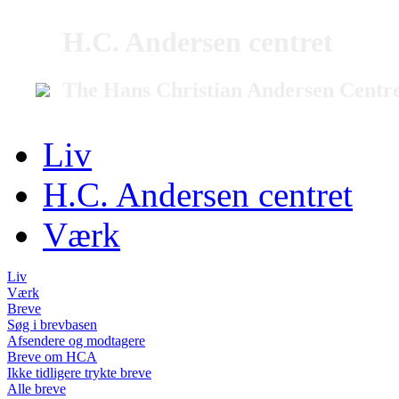
H.C. Andersen centret
The Hans Christian Andersen Centr
Liv
H.C. Andersen centret
Værk
Liv
Værk
Breve
Søg i brevbasen
Afsendere og modtagere
Breve om HCA
Ikke tidligere trykte breve
Alle breve