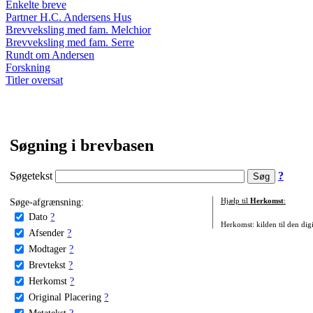
Enkelte breve
Partner H.C. Andersens Hus
Brevveksling med fam. Melchior
Brevveksling med fam. Serre
Rundt om Andersen
Forskning
Titler oversat
Søgning i brevbasen
Søgetekst
?
Søge-afgrænsning:
Hjælp til
Herkomst
:
Dato
?
Herkomst: kilden til den digi
Afsender
?
Modtager
?
Brevtekst
?
Herkomst
?
Original Placering
?
Metatekst
?